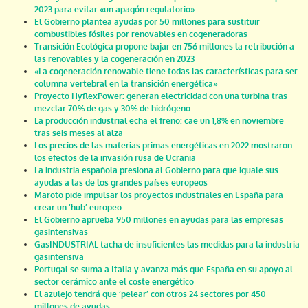
2023 para evitar «un apagón regulatorio»
El Gobierno plantea ayudas por 50 millones para sustituir
combustibles fósiles por renovables en cogeneradoras
Transición Ecológica propone bajar en 756 millones la retribución a
las renovables y la cogeneración en 2023
«La cogeneración renovable tiene todas las características para ser
columna vertebral en la transición energética»
Proyecto HyflexPower: generan electricidad con una turbina tras
mezclar 70% de gas y 30% de hidrógeno
La producción industrial echa el freno: cae un 1,8% en noviembre
tras seis meses al alza
Los precios de las materias primas energéticas en 2022 mostraron
los efectos de la invasión rusa de Ucrania
La industria española presiona al Gobierno para que iguale sus
ayudas a las de los grandes países europeos
Maroto pide impulsar los proyectos industriales en España para
crear un ‘hub’ europeo
El Gobierno aprueba 950 millones en ayudas para las empresas
gasintensivas
GasINDUSTRIAL tacha de insuficientes las medidas para la industria
gasintensiva
Portugal se suma a Italia y avanza más que España en su apoyo al
sector cerámico ante el coste energético
El azulejo tendrá que ‘pelear’ con otros 24 sectores por 450
millones de ayudas