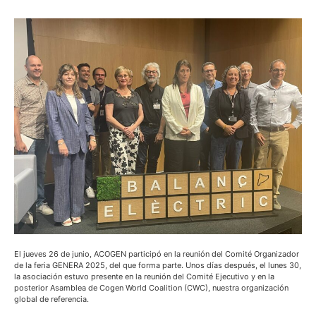
El jueves 26 de junio, ACOGEN participó en la reunión del Comité Organizador
de la feria GENERA 2025, del que forma parte. Unos días después, el lunes 30,
la asociación estuvo presente en la reunión del Comité Ejecutivo y en la
posterior Asamblea de Cogen World Coalition (CWC), nuestra organización
global de referencia.