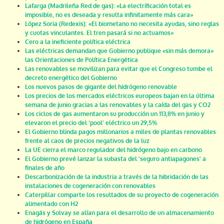
Lafarga (Madrileña Red de gas): «La electrificación total es
imposible, no es deseada y resulta infinitamente más cara»
López Soria (Redexis): «El biometano no necesita ayudas, sino reglas
y cuotas vinculantes. El tren pasará si no actuamos»
Cero a la ineficiente política eléctrica
Las eléctricas demandan que Gobierno publique «sin más demora»
las Orientaciones de Política Energética
Las renovables se movilizan para evitar que el Congreso tumbe el
decreto energético del Gobierno
Los nuevos pasos de gigante del hidrógeno renovable
Los precios de los mercados eléctricos europeos bajan en la última
semana de junio gracias a las renovables y la caída del gas y CO2
Los ciclos de gas aumentaron su producción un 113,8% en junio y
elevaron el precio del ‘pool’ eléctrico un 29,5%
El Gobierno blinda pagos millonarios a miles de plantas renovables
frente al caos de precios negativos de la luz
La UE cierra el marco regulador del hidrógeno bajo en carbono
El Gobierno prevé lanzar la subasta del ‘seguro antiapagones’ a
finales de año
Descarbonización de la industria a través de la hibridación de las
instalaciones de cogeneración con renovables
Caterpillar comparte los resultados de su proyecto de cogeneración
alimentado con H2
Enagás y Solvay se alían para el desarrollo de un almacenamiento
de hidrógeno en España