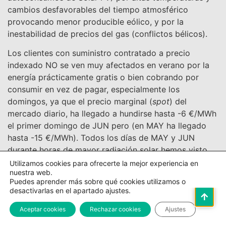
cambios desfavorables del tiempo atmosférico
provocando menor producible eólico, y por la
inestabilidad de precios del gas (conflictos bélicos).
Los clientes con suministro contratado a precio
indexado NO se ven muy afectados en verano por la
energía prácticamente gratis o bien cobrando por
consumir en vez de pagar, especialmente los
domingos, ya que el precio marginal (
spot
) del
mercado diario, ha llegado a hundirse hasta -6 €/MWh
el primer domingo de JUN pero (en MAY ha llegado
hasta -15 €/MWh). Todos los días de MAY y JUN
durante horas de mayor radiación solar hemos visto
precios nulos o negativos o cercanos a cero, excepto
Utilizamos cookies para ofrecerte la mejor experiencia en
nuestra web.
el 10J que el mínimo ha sido 54,9 €/MWh. Esto último
Puedes aprender más sobre qué cookies utilizamos o
puede generalizarse cuando la demanda repunta y el
desactivarlas en el apartado ajustes.
producible renovable se desploma, máxime si los
Aceptar cookies
Rechazar cookies
Ajustes
precios del gas se descontrolan al alza. Eso lo
estamos sufriendo en JUL.