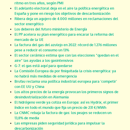
ritmo en tres años, según PMI
El adelanto electoral deja en el aire la política energética en
España y pone en riesgo los objetivos de descarbonización
Ribera deja un agujero de 4.000 millones en reclamaciones del
sector energético
Los deberes del futuro ministerio de Energía
El PP acelera su plan energético para encarar la reforma del
mercado de la UE
La factura del gas del azulejo en 2022: récord de 1.276 millones
pese a reducir el consumo un 13%
El sector cerámico estima que con las elecciones “quedan en el
aire” las ayudas a los gasintensivos
G-7: el gas está aquí para quedarse
La Comisión Europea da por finiquitada la crisis energética: ya
no habrá más medidas de emergencia
Brufau reclama una política industrial europea para ‘competir’
con EE UU y China
Los altos precios de la energía provocan los primeros signos de
desindustrialización en Alemania
El hidrógeno verde ya cotiza en Europa: así es Hydrix, el primer
índice en todo el mundo que fija un precio de 231 €/MWh
La CNMC rebaja la factura de gas: los peajes se reducen un
13,8% de media
Las empresas piden seguridad jurídica para impulsar la
descarbonización