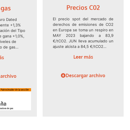
Precios C02
 gas
El precio spot del mercado de
turo Dated
derechos de emisiones de CO2
mente +1,3%
en Europa se toma un respiro en
ación del Tipo
MAY 2023 bajando a 83,9
e gana +1,0%,
€/tCO2. JUN lleva acumulado un
iveles de
ajuste alcista a 84,5 €/tCO2…
ro de gas…
Leer más
ás
Descargar archivo
 archivo