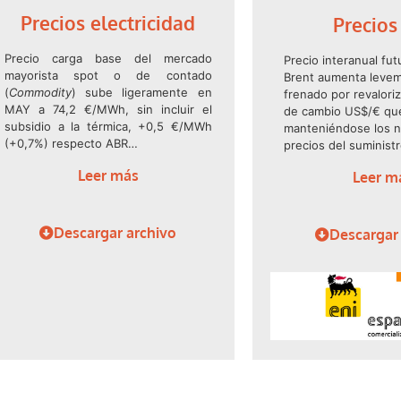
Precios electricidad
Precios
Precio carga base del mercado
Precio interanual fu
mayorista spot o de contado
Brent aumenta leve
(
Commodity
) sube ligeramente en
frenado por revaloriz
MAY a 74,2 €/MWh, sin incluir el
de cambio US$/€ qu
subsidio a la térmica, +0,5 €/MWh
manteniéndose los n
(+0,7%) respecto ABR…
precios del suminist
Leer más
Leer m
Descargar archivo
Descargar