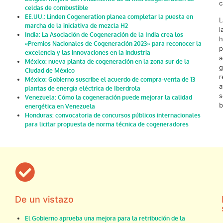
c
celdas de combustible
EE.UU.: Linden Cogeneration planea completar la puesta en
L
marcha de la iniciativa de mezcla H2
l
India: La Asociación de Cogeneración de la India crea los
h
«Premios Nacionales de Cogeneración 2023» para reconocer la
p
excelencia y las innovaciones en la industria
a
México: nueva planta de cogeneración en la zona sur de la
g
Ciudad de México
r
México: Gobierno suscribe el acuerdo de compra-venta de 13
a
plantas de energía eléctrica de Iberdrola
s
Venezuela: Cómo la cogeneración puede mejorar la calidad
b
energética en Venezuela
Honduras: convocatoria de concursos públicos internacionales
para licitar propuesta de norma técnica de cogeneradores
De un vistazo
El Gobierno aprueba una mejora para la retribución de la