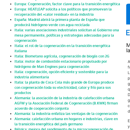
Europa: Cogeneración, factor clave para la transición energética
Europa: HEATLEAP solicita a los políticos que promuevan la
recuperación del «calor residual» en la industria
España: Madrid abrirá la primera planta de España que
producirá hidrógeno verde con agua reciclada
Italia: varias asociaciones industriales solicitan al Gobierno una
mesa permanente, políticas y estrategias adecuadas para la
cogeneración
M
Italia: el rol de la cogeneración en la transición energética
l
italiana
Italia: Biometano agrícola, cogeneración de biogás con 2G
A
Italia: motor de combustión estacionario propulsado por
hidrógeno de Man Engines para cogeneración
f
Italia: cogeneración, opción eficiente y sostenible para la
L
industria alimentaria
p
Italia: la planta de Coca Cola más grande de Europa produce
g
con cogeneración toda su electricidad, calor y frío para sus
q
productos
D
Alemania: la asociación de la industria de calefacción urbana
g
AGFW y la Asociación Federal de Cogeneración (B.KWK) firman
c
acuerdo de cooperación conjunta
d
Alemania: la industria enfatiza las ventajas de la cogeneración
Alemania: calefacción urbana en hogares e industrias, clave en
E
la transición energética del país germano
y
Bélgica: mejora del rendimiento de la microcogeneración de