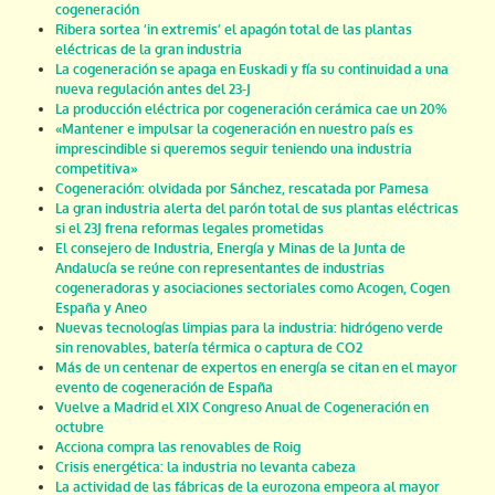
cogeneración
Ribera sortea ‘in extremis’ el apagón total de las plantas
eléctricas de la gran industria
La cogeneración se apaga en Euskadi y fía su continuidad a una
nueva regulación antes del 23-J
La producción eléctrica por cogeneración cerámica cae un 20%
«Mantener e impulsar la cogeneración en nuestro país es
imprescindible si queremos seguir teniendo una industria
competitiva»
Cogeneración: olvidada por Sánchez, rescatada por Pamesa
La gran industria alerta del parón total de sus plantas eléctricas
si el 23J frena reformas legales prometidas
El consejero de Industria, Energía y Minas de la Junta de
Andalucía se reúne con representantes de industrias
cogeneradoras y asociaciones sectoriales como Acogen, Cogen
España y Aneo
Nuevas tecnologías limpias para la industria: hidrógeno verde
sin renovables, batería térmica o captura de CO2
Más de un centenar de expertos en energía se citan en el mayor
evento de cogeneración de España
Vuelve a Madrid el XIX Congreso Anual de Cogeneración en
octubre
Acciona compra las renovables de Roig
Crisis energética: la industria no levanta cabeza
La actividad de las fábricas de la eurozona empeora al mayor