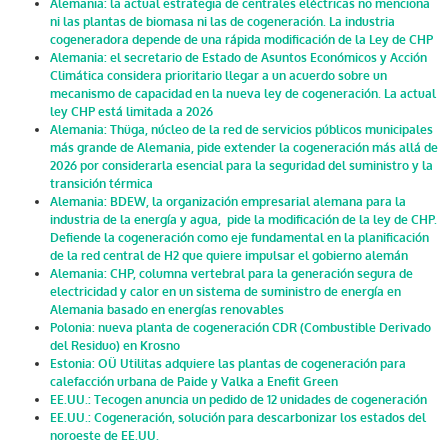
Alemania: la actual estrategia de centrales eléctricas no menciona
ni las plantas de biomasa ni las de cogeneración. La industria
cogeneradora depende de una rápida modificación de la Ley de CHP
Alemania: el secretario de Estado de Asuntos Económicos y Acción
Climática considera prioritario llegar a un acuerdo sobre un
mecanismo de capacidad en la nueva ley de cogeneración. La actual
ley CHP está limitada a 2026
Alemania: Thüga, núcleo de la red de servicios públicos municipales
más grande de Alemania, pide extender la cogeneración más allá de
2026 por considerarla esencial para la seguridad del suministro y la
transición térmica
Alemania: BDEW, la organización empresarial alemana para la
industria de la energía y agua, pide la modificación de la ley de CHP.
Defiende la cogeneración como eje fundamental en la planificación
de la red central de H2 que quiere impulsar el gobierno alemán
Alemania: CHP, columna vertebral para la generación segura de
electricidad y calor en un sistema de suministro de energía en
Alemania basado en energías renovables
Polonia: nueva planta de cogeneración CDR (Combustible Derivado
del Residuo) en Krosno
Estonia: OÜ Utilitas adquiere las plantas de cogeneración para
calefacción urbana de Paide y Valka a Enefit Green
EE.UU.: Tecogen anuncia un pedido de 12 unidades de cogeneración
EE.UU.: Cogeneración, solución para descarbonizar los estados del
noroeste de EE.UU.