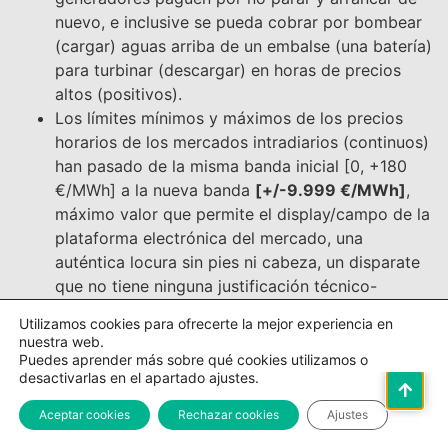
nuevo, e inclusive se pueda cobrar por bombear
(cargar) aguas arriba de un embalse (una batería)
para turbinar (descargar) en horas de precios
altos (positivos).
Los límites mínimos y máximos de los precios
horarios de los mercados intradiarios (continuos)
han pasado de la misma banda inicial [0, +180
€/MWh] a la nueva banda
[+/-9.999 €/MWh]
,
máximo valor que permite el display/campo de la
plataforma electrónica del mercado, una
auténtica locura sin pies ni cabeza, un disparate
que no tiene ninguna justificación técnico-
económica-financiera-ambiental-legal.
Utilizamos cookies para ofrecerte la mejor experiencia en
Las subidas del precio del pool desde Julio 2021 se
nuestra web.
deben en parte a estos límites, porque se permite
Puedes aprender más sobre qué cookies utilizamos o
desactivarlas en el apartado ajustes.
superar el coste de oportunidad de los techos
pactados (180 €/MWh) al liberalizarse el mercado
Aceptar cookies
Rechazar cookies
Ajustes
eléctrico hace más de dos décadas, (mediante pacto