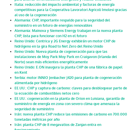
Italia: reducción del impacto ambiental y facturas de energía
competitivas para la Cooperativa Lavoratori Agricoli Imolesi gracias
al uso de la cogeneración
Alemania: CHP, importante respaldo para la seguridad del
suministro en un futuro de energías renovables
Alemania: Mainova y Siemens Energy trabajan en la nueva planta
CHP, lista para funcionar con H2 en el futuro
Reino Unido: Centrica y 2G Energy exhibirán un motor CHP de
hidrógeno en la gira Road to Net Zero del Reino Unido
Reino Unido: Nueva planta de cogeneración para que las
instalaciones de Moy Park Moy Park en Craigavon (Irlanda del
Norte) sean más eficientes energéticamente
Reino Unido: E.ON inaugura la planta CHP de una fábrica de papel
en Kent
Serbia: motor INNIO Jenbacher J420 para planta de cogeneración
alimentada por hidrógeno
EE.UU.: CHP y captura de carbono: claves para desbloquear parte de
la ecuación de combustibles netos cero
EE.UU.: cogeneración en la planta de Orion en Luisiana, garantía de
suministro de energía en zona con severo clima que amenaza la
seguridad de suministro
Irán: nueva planta CHP reduce las emisiones de carbono en 700.000
toneladas métricas por año
Irán: planta CHP de 8 megavatios de Zanjan entra en
funcionamiento