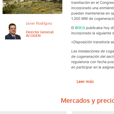
tramitación en el Congre
incorporado una enmienda
puedan mantenerse en ope
1.200 MW de cogeneración
Javier Rodríguez
El
BOCG
publicaba hoy dí
Director General
incorporado la siguiente d
ACOGEN
«
Disposición transitoria s
Las instalaciones de coge
de cogeneración del sect
regulatoria con fecha pos
en participar en la asign
Leer más
Mercados y preci