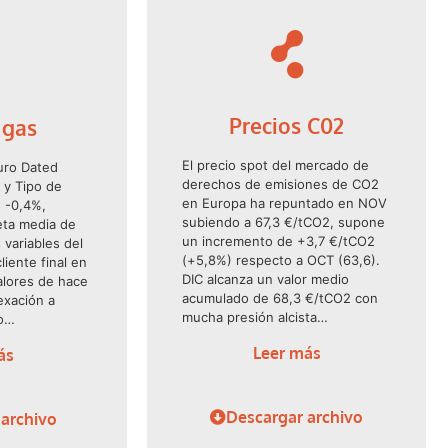
Precios C02
 gas
El precio spot del mercado de
turo Dated
derechos de emisiones de CO2
 y Tipo de
en Europa ha repuntado en NOV
 -0,4%,
subiendo a 67,3 €/tCO2, supone
eta media de
un incremento de +3,7 €/tCO2
 variables del
(+5,8%) respecto a OCT (63,6).
liente final en
DIC alcanza un valor medio
alores de hace
acumulado de 68,3 €/tCO2 con
exación a
mucha presión alcista…
do…
Leer más
ás
Descargar archivo
 archivo