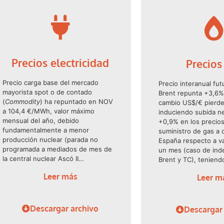
Precios electricidad
Precios
Precio carga base del mercado
Precio interanual fu
mayorista spot o de contado
Brent repunta +3,6%
(
Commodity
) ha repuntado en NOV
cambio US$/€ pierde
a 104,4 €/MWh, valor máximo
induciendo subida n
mensual del año, debido
+0,9% en los precios
fundamentalmente a menor
suministro de gas a c
producción nuclear (parada no
España respecto a v
programada a mediados de mes de
un mes (caso de ind
la central nuclear Ascó II…
Brent y TC), tenien
Leer más
Leer m
Descargar archivo
Descargar