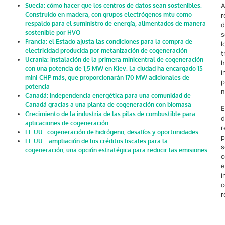
Suecia: cómo hacer que los centros de datos sean sostenibles.
A
Construido en madera, con grupos electrógenos mtu como
r
respaldo para el suministro de energía, alimentados de manera
d
sostenible por HVO
s
Francia: el Estado ajusta las condiciones para la compra de
l
electricidad producida por metanización de cogeneración
t
Ucrania: instalación de la primera minicentral de cogeneración
h
con una potencia de 1,5 MW en Kiev. La ciudad ha encargado 15
i
mini-CHP más, que proporcionarán 170 MW adicionales de
p
potencia
n
Canadá: independencia energética para una comunidad de
Canadá gracias a una planta de cogeneración con biomasa
E
Crecimiento de la industria de las pilas de combustible para
d
aplicaciones de cogeneración
r
EE.UU.: cogeneración de hidrógeno, desafíos y oportunidades
p
EE.UU.: ampliación de los créditos fiscales para la
s
cogeneración, una opción estratégica para reducir las emisiones
c
e
i
c
r