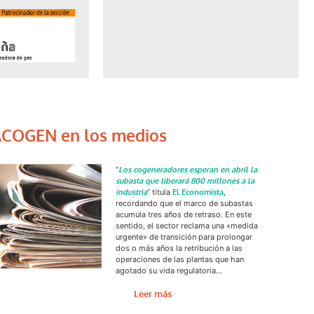
COGEN en los medios
“
Los cogeneradores esperan en abril la
subasta que liberará 800 millones a la
industria
” titula
El Economista
,
recordando que el marco de subastas
acumula tres años de retraso. En este
sentido, el sector reclama una «medida
urgente» de transición para prolongar
dos o más años la retribución a las
operaciones de las plantas que han
agotado su vida regulatoria…
Leer más