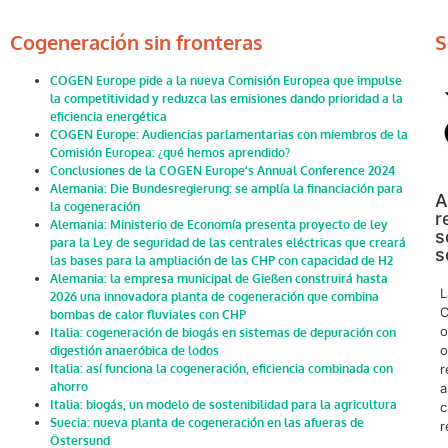
Cogeneración sin fronteras
S
COGEN Europe pide a la nueva Comisión Europea que impulse
la competitividad y reduzca las emisiones dando prioridad a la
eficiencia energética
COGEN Europe: Audiencias parlamentarias con miembros de la
Comisión Europea: ¿qué hemos aprendido?
Conclusiones de la COGEN Europe’s Annual Conference 2024
Alemania: Die Bundesregierung: se amplía la financiación para
A
la cogeneración
r
Alemania: Ministerio de Economía presenta proyecto de ley
s
para la Ley de seguridad de las centrales eléctricas que creará
s
las bases para la ampliación de las CHP con capacidad de H2
Alemania: la empresa municipal de Gießen construirá hasta
L
2026 una innovadora planta de cogeneración que combina
C
bombas de calor fluviales con CHP
o
Italia: cogeneración de biogás en sistemas de depuración con
o
digestión anaeróbica de lodos
Italia: así funciona la cogeneración, eficiencia combinada con
r
ahorro
a
Italia: biogás, un modelo de sostenibilidad para la agricultura
c
Suecia: nueva planta de cogeneración en las afueras de
r
Östersund