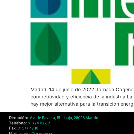
Madrid, 14 de junio de 2022 Jornada Cogene
competitividad y eficiencia de la industria L
hay mejor alternativa para la transición energ
Dirección:
Av. de Baviera, 15 – bajo, 28028 Madrid
Teléfono:
91 724 03 69
Fax:
91 577 47 10
Mail:
acogen@acogen.es