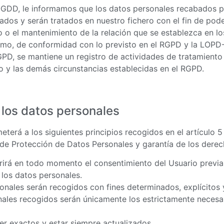
D-GDD, le informamos que los datos personales recabados 
s y serán tratados en nuestro fichero con el fin de poder f
 el mantenimiento de la relación que se establezca en los
ismo, de conformidad con lo previsto en el RGPD y la LOPD
RGPD, se mantiene un registro de actividades de tratamiento
bo y las demás circunstancias establecidas en el RGPD.
e los datos personales
terá a los siguientes principios recogidos en el artículo 5
 de Protección de Datos Personales y garantía de los derech
equerirá en todo momento el consentimiento del Usuario pre
 los datos personales.
rsonales serán recogidos con fines determinados, explícitos 
nales recogidos serán únicamente los estrictamente necesar
er exactos y estar siempre actualizados.