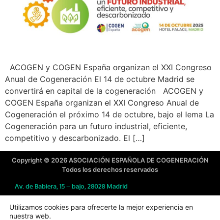
ACOGEN y COGEN España organizan el XXI Congreso
Anual de Cogeneración El 14 de octubre Madrid se
convertirá en capital de la cogeneración ACOGEN y
COGEN España organizan el XXI Congreso Anual de
Cogeneración el próximo 14 de octubre, bajo el lema La
Cogeneración para un futuro industrial, eficiente,
competitivo y descarbonizado. El […]
Copyright © 2026 ASOCIACIÓN ESPAÑOLA DE COGENERACIÓN
Todos los derechos reservados
Av. de Babiera, 15 – bajo, 28028 Madrid
91 724 03 69
Utilizamos cookies para ofrecerte la mejor experiencia en
Fax: 91 577 47 10
nuestra web.
acogen@acogen.es