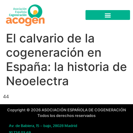
El calvario de la
cogeneración en
España: la historia de
Neoelectra
44
Copyright © 2026 ASOCIACIÓN ESPAÑOLA DE COGENERACIÓN
Todos los derechos reservados
Av. de Babiera, 15 – bajo, 28028 Madrid
91 724 03 69