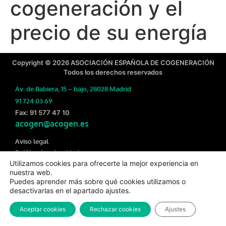
cogeneración y el
precio de su energía
Copyright © 2026 ASOCIACIÓN ESPAÑOLA DE COGENERACIÓN
Todos los derechos reservados
Av. de Babiera, 15 – bajo, 28028 Madrid
91 724 03 69
Fax: 91 577 47 10
acogen@acogen.es
Aviso legal
Política de privacidad
Utilizamos cookies para ofrecerte la mejor experiencia en
Política de cookies
nuestra web.
Puedes aprender más sobre qué cookies utilizamos o
desactivarlas en el apartado ajustes.
Aceptar cookies
Rechazar cookies
Ajustes