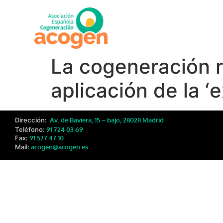
La cogeneración r
aplicación de la ‘
Dirección:
Av. de Baviera, 15 – bajo, 28028 Madrid
Teléfono:
91 724 03 69
Fax:
91 577 47 10
Mail:
acogen@acogen.es