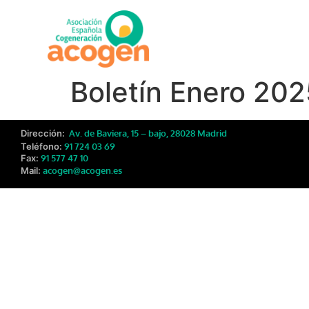
Boletín Enero 202
Dirección:
Av. de Baviera, 15 – bajo, 28028 Madrid
Teléfono:
91 724 03 69
Fax:
91 577 47 10
Mail:
acogen@acogen.es