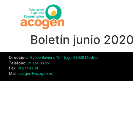
Boletín junio 202
Dirección:
Av. de Baviera, 15 – bajo, 28028 Madrid
Teléfono:
91 724 03 69
Fax:
91 577 47 10
Mail:
acogen@acogen.es