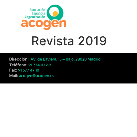
Revista 2019
Dirección:
Av. de Baviera, 15 – bajo, 28028 Madrid
Teléfono:
91 724 03 69
Fax:
91 577 47 10
Mail:
acogen@acogen.es