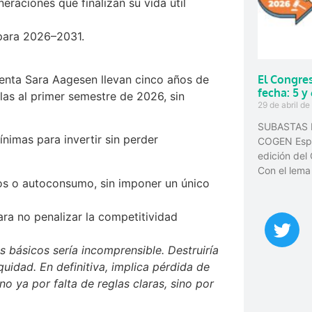
raciones que finalizan su vida útil
ara 2026–2031.
denta Sara Aagesen llevan cinco años de
El Congre
fecha: 5 y
las al primer semestre de 2026, sin
29 de abril d
SUBASTAS 
ínimas para invertir sin perder
COGEN Espa
edición de
Con el lema
ros o autoconsumo, sin imponer un único
ara no penalizar la competitividad
s básicos sería incomprensible. Destruiría
uidad. En definitiva, implica pérdida de
o ya por falta de reglas claras, sino por