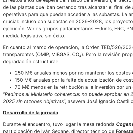
En estos años de espera del marco de inversión, el secto
de las plantas que iban cerrando tras alcanzar el final de 
operativas para que puedan acceder a las subastas. La am
crucial: incluso con subastas en 2026–2028, los proyecto
ejecución. Varios grupos parlamentarios —Junts, ERC, P
medida legislativa sin éxito.
En cuanto al marco de operación, la Orden TED/526/2024 
transparentes (OMIP, MIBGAS, CO₂). Pero la revisión pr
degradación estructural:
250 M€ anuales menos por no mantener los costes 
150 M€ anuales por la falta de actualización de c
70 M€ menos en la retribución a la inversión por un
“
Pedimos al Ministerio coherencia: no puede aprobar en
2025 sin razones objetivas
”, asevera José Ignacio Castillo
Desarrollo de la jornada
Durante el encuentro, tuvo lugar la mesa redonda
Cogen
participación de Iván Seoane, director técnico de
Foresta