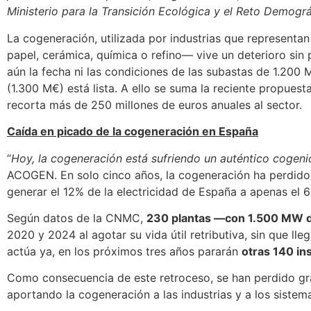
Ministerio para la Transición Ecológica y el Reto Demogr
La cogeneración, utilizada por industrias que representan
papel, cerámica, química o refino— vive un deterioro si
aún la fecha ni las condiciones de las subastas de 1.200 
(1.300 M€) está lista. A ello se suma la reciente propues
recorta más de 250 millones de euros anuales al sector.
Caída en picado de la cogeneración en España
“
Hoy, la cogeneración está sufriendo un auténtico cogenic
ACOGEN. En solo cinco años, la cogeneración ha perdido
generar el 12% de la electricidad de España a apenas el 6
Según datos de la CNMC,
230 plantas —con 1.500 MW d
2020 y 2024 al agotar su vida útil retributiva, sin que ll
actúa ya, en los próximos tres años pararán
otras 140 in
Como consecuencia de este retroceso, se han perdido gra
aportando la cogeneración a las industrias y a los sistem