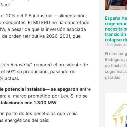
áfico
”.
 el 20% del PIB industrial —alimentación,
España ha
n precedentes. El MITERD no ha concretado
cogeneraci
necesita 
MW, a pesar de que la inversión asociada
transición
ta de orden retributiva 2026–2031, que
colapso de
15 de junio d
El director
Rodríguez, 
idio industrial
”, remarcó el presidente de
de Castelló
 el 50% su producción, pasando de
cogeneraci
paradas
% actual.
e potencia instalada— se apagaron
entre
egara el marco prometido por Ley. Si no se
stalaciones con 1.300 MW
.
n parte de los beneficios que venía
as energéticos del país: