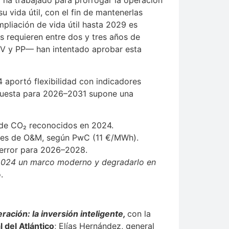
r ha trabajado para prorrogar la operación
su vida útil, con el fin de mantenerlas
pliación de vida útil hasta 2029 es
s requieren entre dos y tres años de
NV y PP— han intentado aprobar esta
aportó flexibilidad con indicadores
opuesta para 2026–2031 supone una
de CO₂ reconocidos en 2024.
ostes de O&M, según PwC (11 €/MWh).
 error para 2026–2028.
 2024 un marco moderno y degradarlo en
.
eración: la inversión inteligente,
con la
l del Atlántico
; Elías Hernández, general