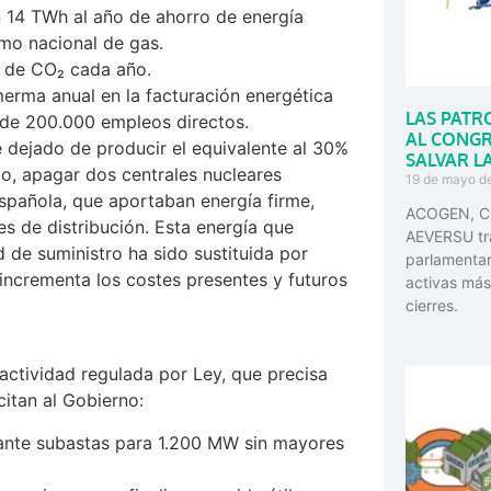
 14 TWh al año de ahorro de energía
umo nacional de gas.
s de CO₂ cada año.
merma anual en la facturación energética
LAS PATR
 de 200.000 empleos directos.
AL CONGR
e dejado de producir el equivalente al 30%
SALVAR L
mo, apagar dos centrales nucleares
19 de mayo d
española, que aportaban energía firme,
ACOGEN, C
es de distribución. Esta energía que
AEVERSU tra
 de suministro ha sido sustituida por
parlamenta
incrementa los costes presentes y futuros
activas más
cierres.
actividad regulada por Ley, que precisa
citan al Gobierno:
nte subastas para 1.200 MW sin mayores